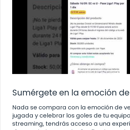
Sumérgete en la emoción del
Nada se compara con la emoción de ver 
jugada y celebrar los goles de tu equip
streaming, tendrás acceso a una experi