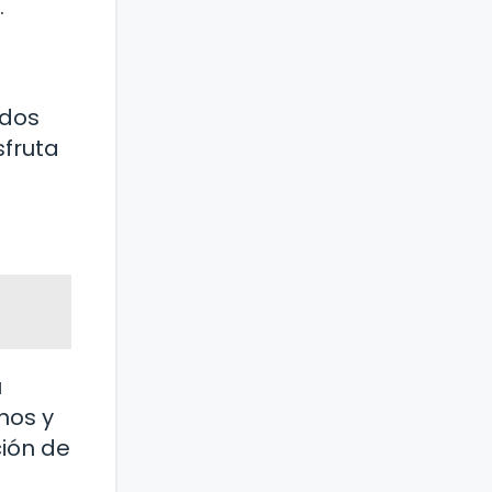
.
idos
sfruta
u
nos y
ción de