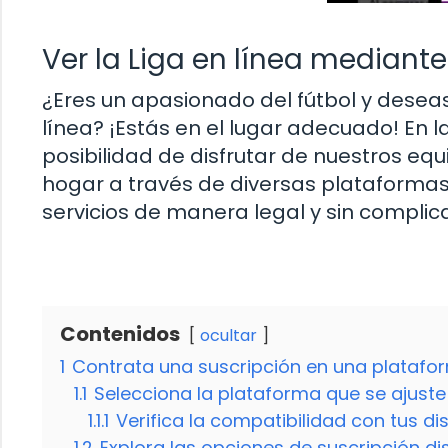
Ver la Liga en línea mediant
¿Eres un apasionado del fútbol y deseas
línea? ¡Estás en el lugar adecuado! En l
posibilidad de disfrutar de nuestros eq
hogar a través de diversas plataforma
servicios de manera legal y sin complic
Contenidos
ocultar
1
Contrata una suscripción en una platafo
1.1
Selecciona la plataforma que se ajust
1.1.1
Verifica la compatibilidad con tus di
1.2
Explora las opciones de suscripción di