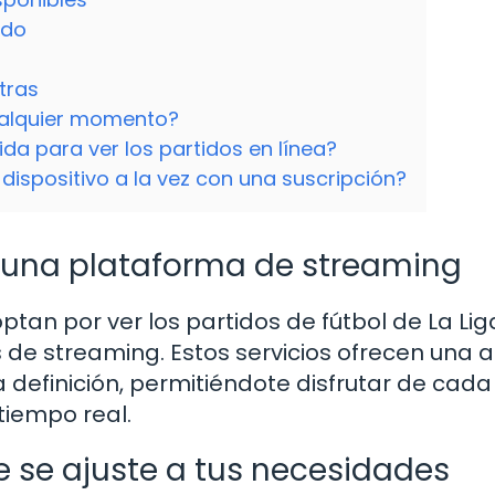
ido
tras
ualquier momento?
da para ver los partidos en línea?
dispositivo a la vez con una suscripción?
 una plataforma de streaming
tan por ver los partidos de fútbol de La Lig
de streaming. Estos servicios ofrecen una 
definición, permitiéndote disfrutar de cada 
tiempo real.
e se ajuste a tus necesidades