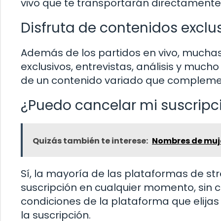
vivo que te transportarán directamente
Disfruta de contenidos exclus
Además de los partidos en vivo, mucha
exclusivos, entrevistas, análisis y much
de un contenido variado que complemen
¿Puedo cancelar mi suscrip
Quizás también te interese:
Nombres de muje
Sí, la mayoría de las plataformas de str
suscripción en cualquier momento, sin c
condiciones de la plataforma que elijas
la suscripción.