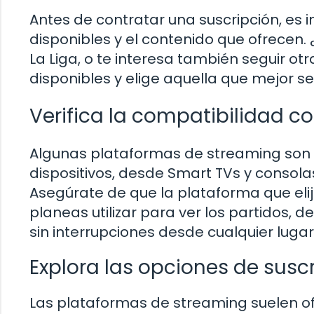
Antes de contratar una suscripción, es
disponibles y el contenido que ofrecen.
La Liga, o te interesa también seguir o
disponibles y elige aquella que mejor s
Verifica la compatibilidad co
Algunas plataformas de streaming son
dispositivos, desde Smart TVs y consol
Asegúrate de que la plataforma que elij
planeas utilizar para ver los partidos, 
sin interrupciones desde cualquier lugar
Explora las opciones de susc
Las plataformas de streaming suelen of