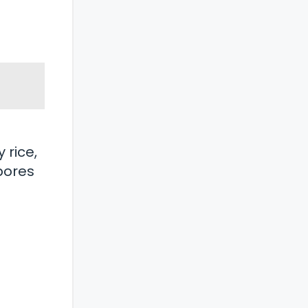
 rice,
bores