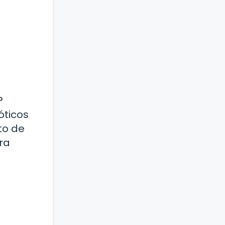
?
óticos
to de
ra