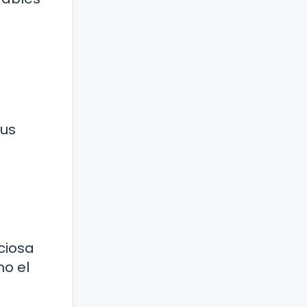
sus
ciosa
mo el