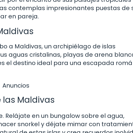
as contemplas impresionantes puestas de so
tar en pareja.
Maldivas
o a Maldivas, un archipiélago de islas
us aguas cristalinas, playas de arena blanc
 es el destino ideal para una escapada romá
Anuncios
e las Maldivas
e. Relájate en un bungalow sobre el agua,
 hacer snorkel y déjate mimar con tratamien
atural de estas islas y crea recuerdos inolvi