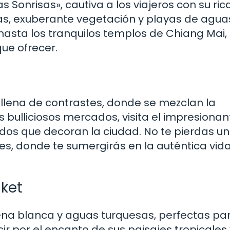
s Sonrisas», cautiva a los viajeros con su ric
as, exuberante vegetación y playas de agua
k hasta los tranquilos templos de Chiang Mai
que ofrecer.
 llena de contrastes, donde se mezclan la
s bulliciosos mercados, visita el impresionan
dos que decoran la ciudad. No te pierdas un
es, donde te sumergirás en la auténtica vid
uket
ena blanca y aguas turquesas, perfectas pa
ucir por el encanto de sus paisajes tropicales