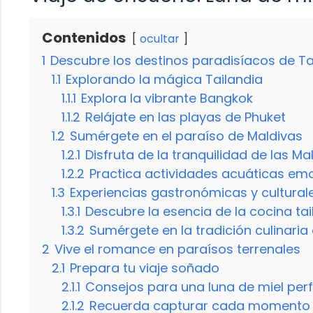
Contenidos
ocultar
1
Descubre los destinos paradisíacos de Ta
1.1
Explorando la mágica Tailandia
1.1.1
Explora la vibrante Bangkok
1.1.2
Relájate en las playas de Phuket
1.2
Sumérgete en el paraíso de Maldivas
1.2.1
Disfruta de la tranquilidad de las Ma
1.2.2
Practica actividades acuáticas em
1.3
Experiencias gastronómicas y culturale
1.3.1
Descubre la esencia de la cocina ta
1.3.2
Sumérgete en la tradición culinaria
2
Vive el romance en paraísos terrenales
2.1
Prepara tu viaje soñado
2.1.1
Consejos para una luna de miel per
2.1.2
Recuerda capturar cada momento 