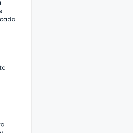
a
s
, cada
te
a
ra
 y