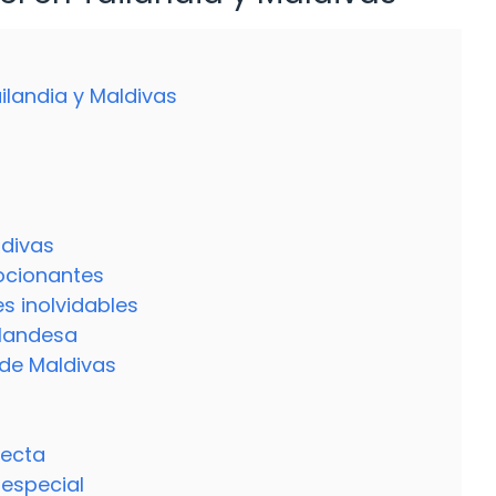
ilandia y Maldivas
ldivas
ocionantes
s inolvidables
ilandesa
 de Maldivas
fecta
especial