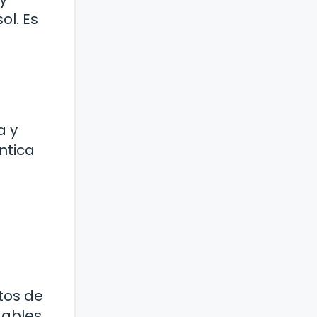
l. Es
a y
ntica
tos de
dables