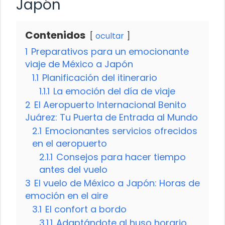
Japón
Contenidos
ocultar
1
Preparativos para un emocionante
viaje de México a Japón
1.1
Planificación del itinerario
1.1.1
La emoción del día de viaje
2
El Aeropuerto Internacional Benito
Juárez: Tu Puerta de Entrada al Mundo
2.1
Emocionantes servicios ofrecidos
en el aeropuerto
2.1.1
Consejos para hacer tiempo
antes del vuelo
3
El vuelo de México a Japón: Horas de
emoción en el aire
3.1
El confort a bordo
3.1.1
Adaptándote al huso horario