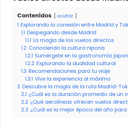
Contenidos
ocultar
1
Explorando la conexión entre Madrid y Tok
1.1
Despegando desde Madrid
1.1.1
La magia de los vuelos directos
1.2
Conociendo la cultura nipona
1.2.1
Sumérgete en la gastronomía japo
1.2.2
Explorando la dualidad cultural
1.3
Recomendaciones para tu viaje
1.3.1
Vive la experiencia al máximo
2
Descubre la magia de la ruta Madrid-Toki
2.1
¿Cuál es la duración promedio de un v
2.2
¿Qué aerolíneas ofrecen vuelos direct
2.3
¿Cuál es la mejor época del año para 