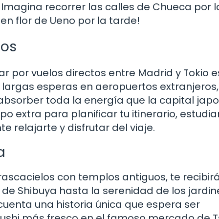
magina recorrer las calles de Chueca por l
n flor de Ueno por la tarde!
tos
ar por vuelos directos entre Madrid y Tokio e
ni largas esperas en aeropuertos extranjeros,
a absorber toda la energía que la capital ja
 extra para planificar tu itinerario, estudia
relajarte y disfrutar del viaje.
a
 rascacielos con templos antiguos, te recibir
d de Shibuya hasta la serenidad de los jardin
 cuenta una historia única que espera ser
sushi más fresco en el famoso mercado de Ts