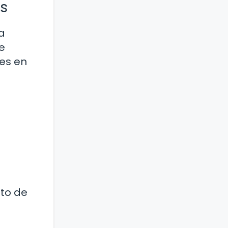
os
a
e
tes en
nto de