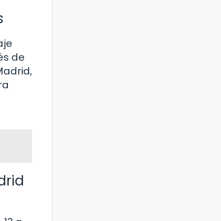
s
aje
vés de
Madrid,
ra
drid