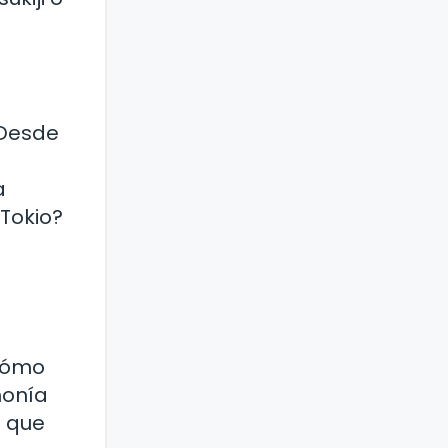
 Desde
s
a
 Tokio?
¿Cómo
monía
o que