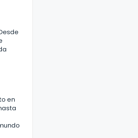
 Desde
e
ada
to en
 hasta
 mundo