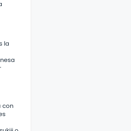
a
s la
ponesa
r
á con
es
ukiji o