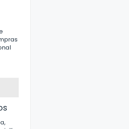
e
ompras
onal
os
a,