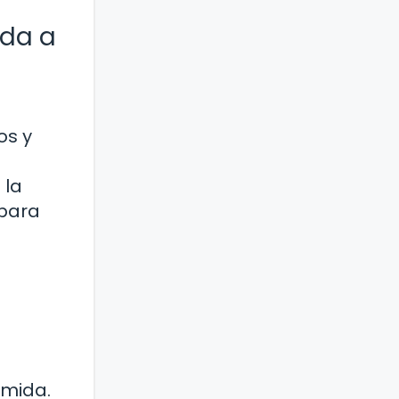
ida a
os y
 la
 para
omida.