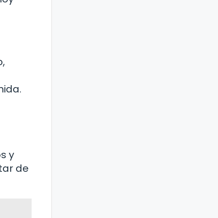
o,
e
mida.
s y
tar de