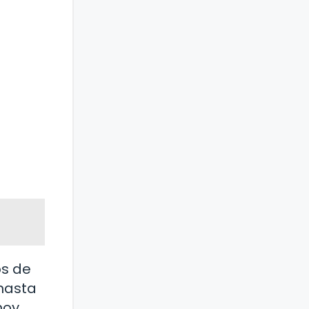
os de
 hasta
hoy