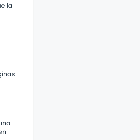
e la
ginas
 una
en