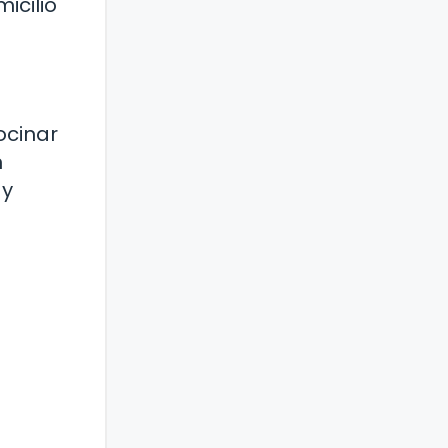
icilio
ocinar
n
 y