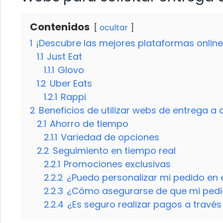
Contenidos
ocultar
1
¡Descubre las mejores plataformas online 
1.1
Just Eat
1.1.1
Glovo
1.2
Uber Eats
1.2.1
Rappi
2
Beneficios de utilizar webs de entrega a 
2.1
Ahorro de tiempo
2.1.1
Variedad de opciones
2.2
Seguimiento en tiempo real
2.2.1
Promociones exclusivas
2.2.2
¿Puedo personalizar mi pedido en
2.2.3
¿Cómo asegurarse de que mi pedid
2.2.4
¿Es seguro realizar pagos a travé