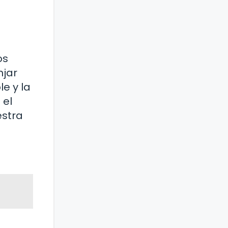
os
njar
le y la
 el
estra