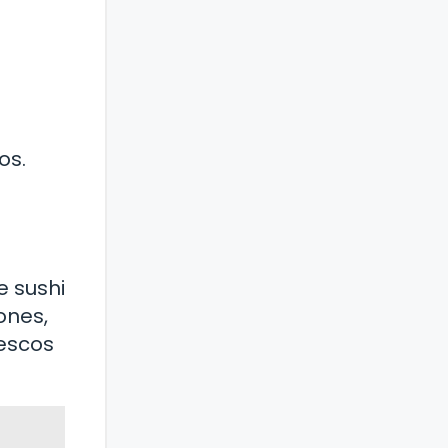
os.
e sushi
ones,
rescos