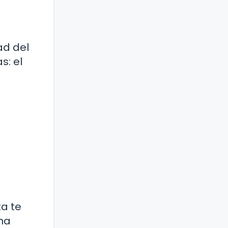
ad del
s: el
ta te
na