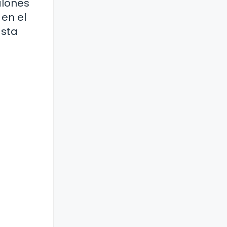
alones
 en el
asta