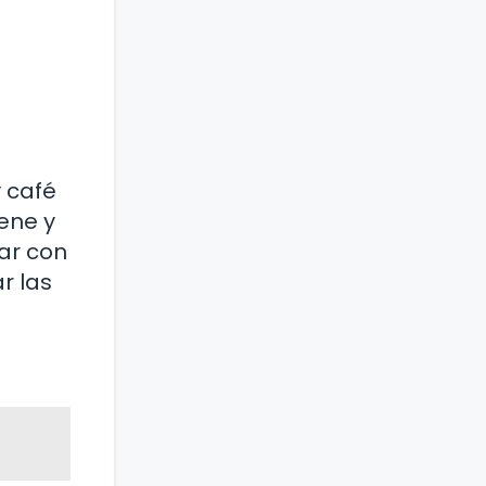
y café
iene y
ar con
r las