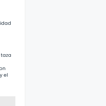
lidad
 taza
con
y el