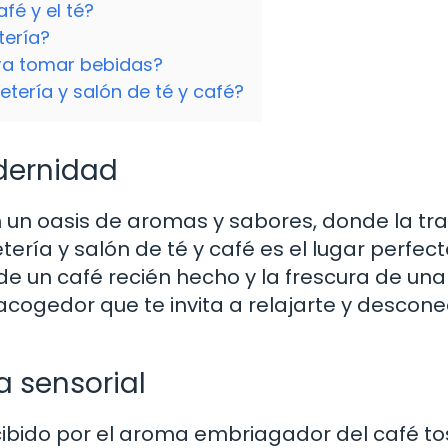
fé y el té?
tería?
ara tomar bebidas?
etería y salón de té y café?
dernidad
un oasis de aromas y sabores, donde la tra
ería y salón de té y café es el lugar perfec
z de un café recién hecho y la frescura de una
 acogedor que te invita a relajarte y descone
a sensorial
ecibido por el aroma embriagador del café t