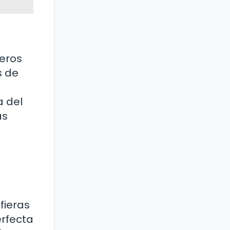
teros
s de
a del
ás
fieras
rfecta