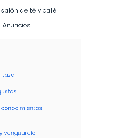
salón de té y café
Anuncios
a taza
gustos
s conocimientos
n y vanguardia