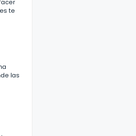
facer
es te
ma
nde las