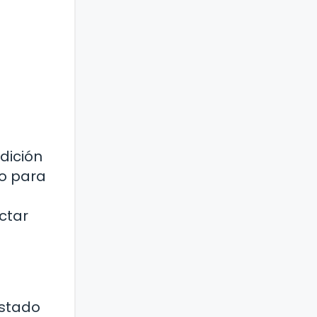
dición
to para
ctar
ostado