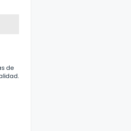
as de
alidad.