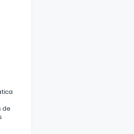
ática
s de
s