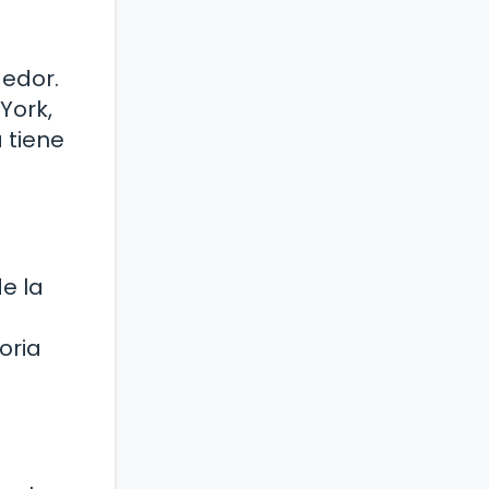
gedor.
 York,
 tiene
e la
oria