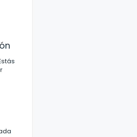
ión
Estás
r
cada