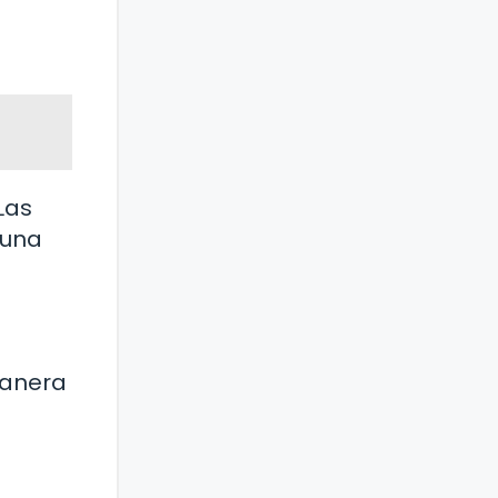
Las
 una
manera