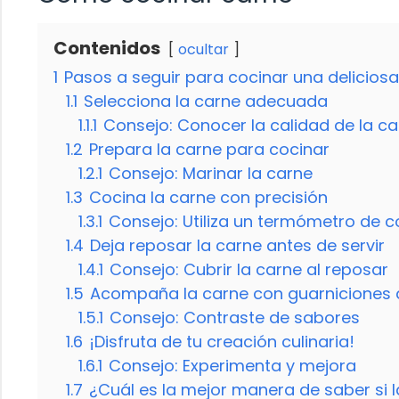
Contenidos
ocultar
1
Pasos a seguir para cocinar una deliciosa
1.1
Selecciona la carne adecuada
1.1.1
Consejo: Conocer la calidad de la c
1.2
Prepara la carne para cocinar
1.2.1
Consejo: Marinar la carne
1.3
Cocina la carne con precisión
1.3.1
Consejo: Utiliza un termómetro de c
1.4
Deja reposar la carne antes de servir
1.4.1
Consejo: Cubrir la carne al reposar
1.5
Acompaña la carne con guarniciones d
1.5.1
Consejo: Contraste de sabores
1.6
¡Disfruta de tu creación culinaria!
1.6.1
Consejo: Experimenta y mejora
1.7
¿Cuál es la mejor manera de saber si 