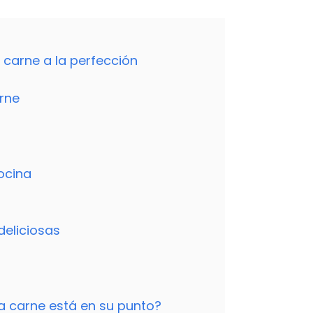
 carne a la perfección
arne
ocina
eliciosas
la carne está en su punto?