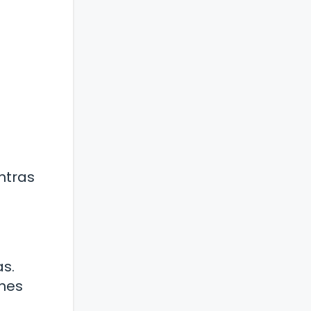
ntras
s.
ones