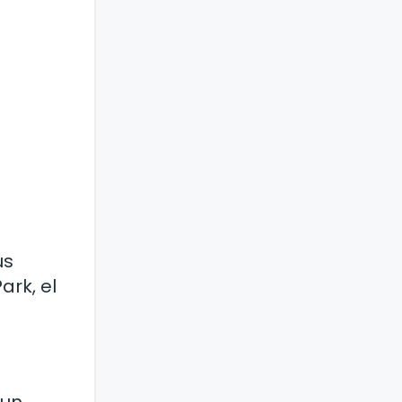
us
ark, el