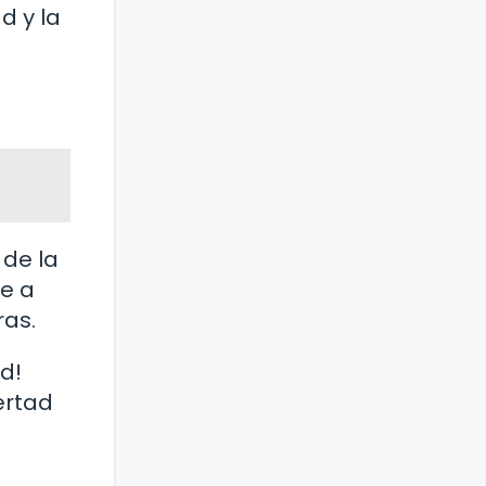
d y la
 de la
ye a
ras.
ad!
ertad