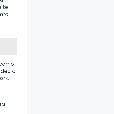
 un
s te
ora.
d como
rodea a
ork.
rá