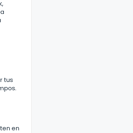
k,
la
a
r tus
empos.
 ten en