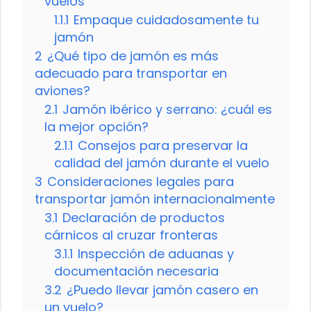
vuelos
1.1.1
Empaque cuidadosamente tu
jamón
2
¿Qué tipo de jamón es más
adecuado para transportar en
aviones?
2.1
Jamón ibérico y serrano: ¿cuál es
la mejor opción?
2.1.1
Consejos para preservar la
calidad del jamón durante el vuelo
3
Consideraciones legales para
transportar jamón internacionalmente
3.1
Declaración de productos
cárnicos al cruzar fronteras
3.1.1
Inspección de aduanas y
documentación necesaria
3.2
¿Puedo llevar jamón casero en
un vuelo?