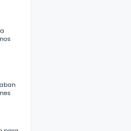
la
unos
enaban
ones
ro para