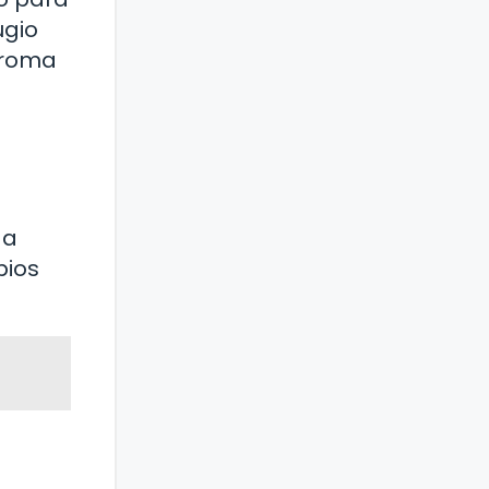
ugio
aroma
 a
bios