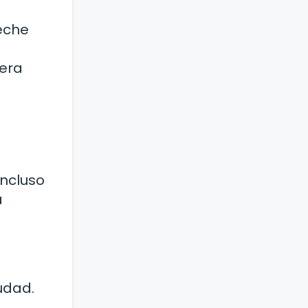
eche
uera
incluso
a
udad.