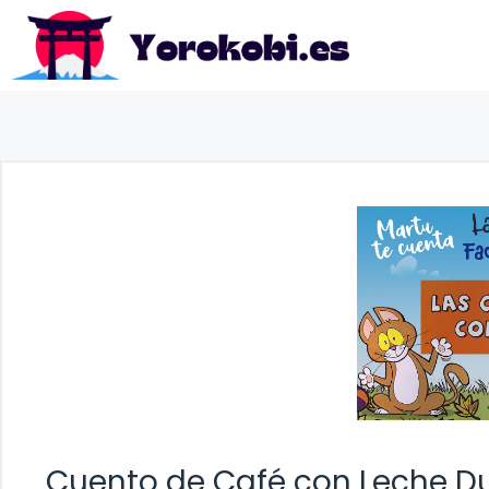
Saltar
al
contenido
Cuento de Café con Leche D