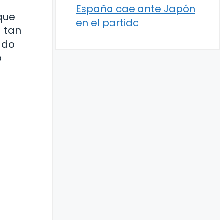
España cae ante Japón
que
en el partido
a tan
ado
o