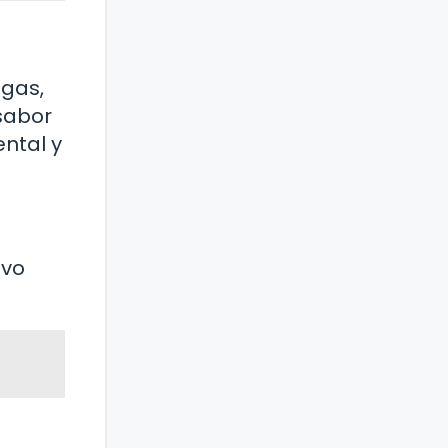
igas,
 sabor
ental y
evo