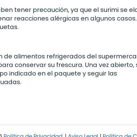
ben tener precaución, ya que el surimi se e
nar reacciones alérgicas en algunos casos.
uetas.
ión de alimentos refrigerados del supermerc
a conservar su frescura. Una vez abierto, 
o indicado en el paquete y seguir las
cuadas.
6
Política de Privacidad
.
|
Aviso Legal
|
Política de 