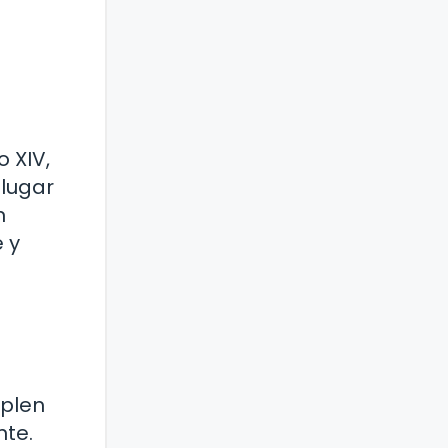
 XIV,
lugar
n
 y
mplen
nte.