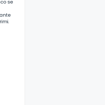
sco se
tante
imi.