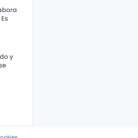
labora
 Es
ado y
se
Cookies