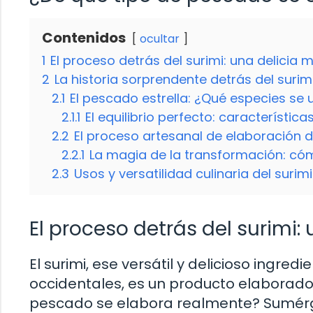
Contenidos
ocultar
1
El proceso detrás del surimi: una delicia 
2
La historia sorprendente detrás del surim
2.1
El pescado estrella: ¿Qué especies se u
2.1.1
El equilibrio perfecto: característic
2.2
El proceso artesanal de elaboración d
2.2.1
La magia de la transformación: cóm
2.3
Usos y versatilidad culinaria del surimi
El proceso detrás del surimi:
El surimi, ese versátil y delicioso ingr
occidentales, es un producto elaborado
pescado se elabora realmente? Sumérge