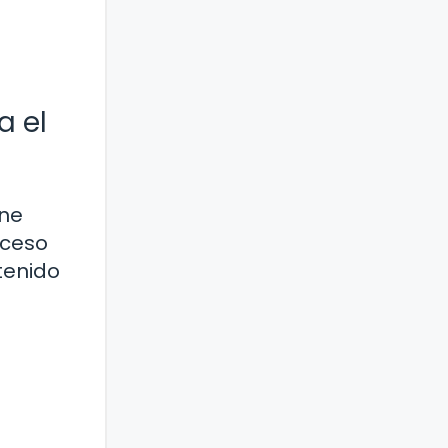
a el
rne
oceso
tenido