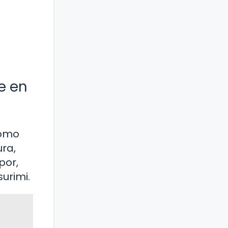
e en
como
ra,
por,
urimi.