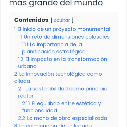
más grande del mundo
Contenidos
ocultar
1
El inicio de un proyecto monumental
1.1
Un reto de dimensiones colosales
1.1.1
La importancia de la
planificación estratégica
1.2
El impacto en la transformación
urbana
2
La innovación tecnológica como
aliada
2.1
La sostenibilidad como principio
rector
2.1.1
El equilibrio entre estética y
funcionalidad
2.2
La mano de obra especializada
3
La culminación de un legado