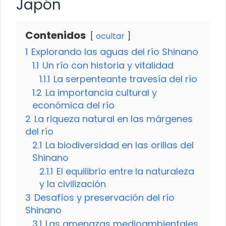
Japón
Contenidos
ocultar
1
Explorando las aguas del río Shinano
1.1
Un río con historia y vitalidad
1.1.1
La serpenteante travesía del río
1.2
La importancia cultural y
económica del río
2
La riqueza natural en las márgenes
del río
2.1
La biodiversidad en las orillas del
Shinano
2.1.1
El equilibrio entre la naturaleza
y la civilización
3
Desafíos y preservación del río
Shinano
3.1
Las amenazas medioambientales