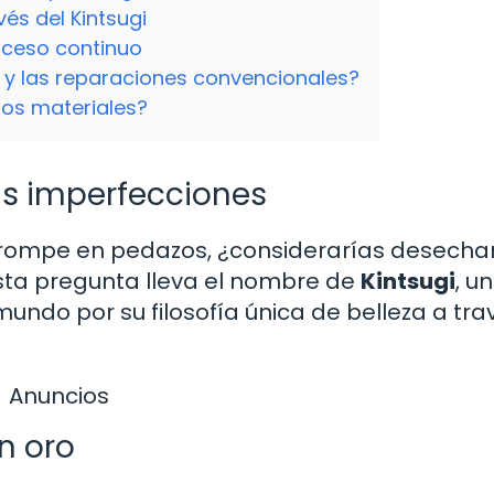
vés del Kintsugi
oceso continuo
gi y las reparaciones convencionales?
etos materiales?
as imperfecciones
rompe en pedazos, ¿considerarías desechar
esta pregunta lleva el nombre de
Kintsugi
, u
undo por su filosofía única de belleza a tra
Anuncios
n oro