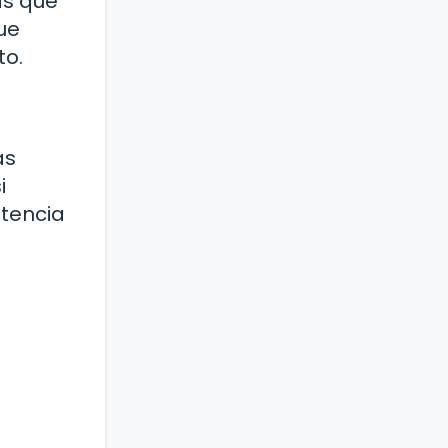
as que
ue
to.
as
i
stencia