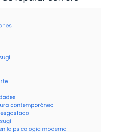
iones
sugi
arte
idades
ultura contemporánea
 desgastado
tsugi
 en la psicología moderna