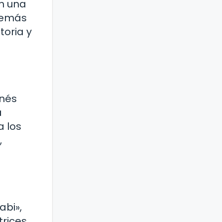
on una
además
toria y
onés
a
a los
,
abi»,
trices