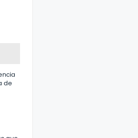
encia
a de