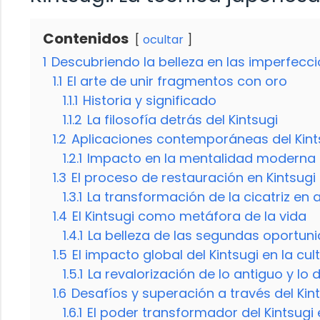
Contenidos
ocultar
1
Descubriendo la belleza en las imperfecc
1.1
El arte de unir fragmentos con oro
1.1.1
Historia y significado
1.1.2
La filosofía detrás del Kintsugi
1.2
Aplicaciones contemporáneas del Kint
1.2.1
Impacto en la mentalidad moderna
1.3
El proceso de restauración en Kintsugi
1.3.1
La transformación de la cicatriz en 
1.4
El Kintsugi como metáfora de la vida
1.4.1
La belleza de las segundas oportun
1.5
El impacto global del Kintsugi en la c
1.5.1
La revalorización de lo antiguo y lo
1.6
Desafíos y superación a través del Kin
1.6.1
El poder transformador del Kintsugi