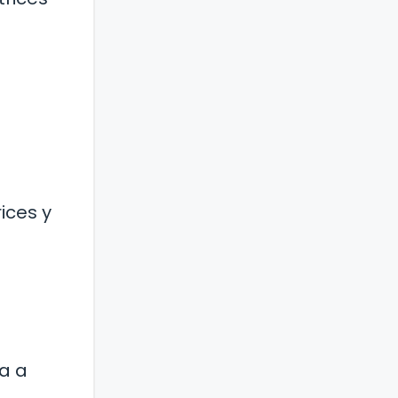
ices y
ta a