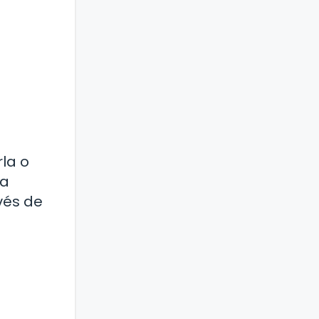
la o
na
vés de