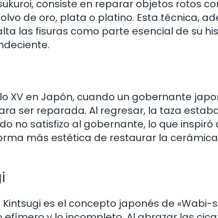
sukuroi, consiste en reparar objetos rotos c
olvo de oro, plata o platino. Esta técnica, 
alta las fisuras como parte esencial de su his
ndeciente.
siglo XV en Japón, cuando un gobernante jap
ara ser reparada. Al regresar, la taza estab
 no satisfizo al gobernante, lo que inspiró 
orma más estética de restaurar la cerámica
i
 Kintsugi es el concepto japonés de «Wabi-s
o efímero y lo incompleto. Al abrazar las cica