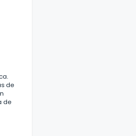
ca.
as de
en
a de