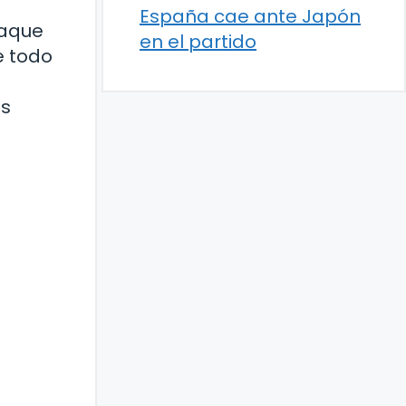
España cae ante Japón
taque
en el partido
e todo
a
as