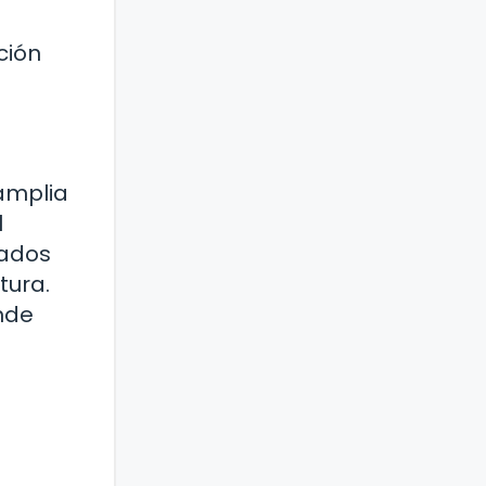
ción
 amplia
l
nados
tura.
nde