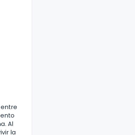
 entre
mento
a. Al
vir la