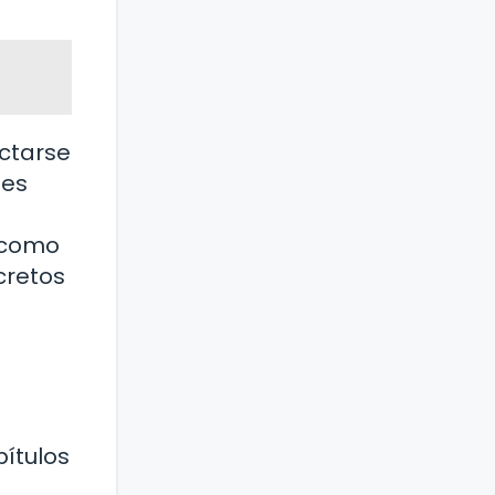
ectarse
des
s como
cretos
pítulos