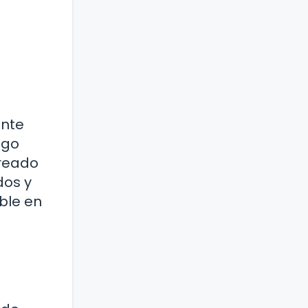
ante
ogo
creado
dos y
ble en