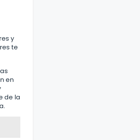
res y
res te
zas
an en
y
e de la
a.