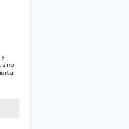
 y
 sino
ierta