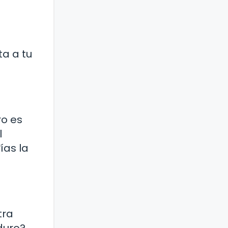
ta a tu
ro es
l
ías la
tra