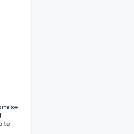
ami se
l
o te