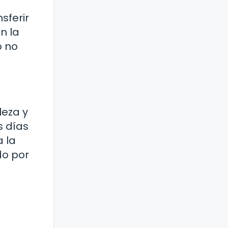
sferir
n la
o no
leza y
s días
a la
do por