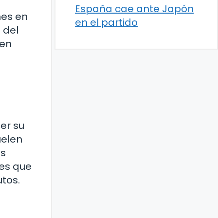
España cae ante Japón
nes en
en el partido
 del
 en
er su
uelen
es
res que
tos.