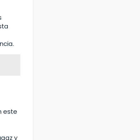
s
sta
ncia.
n este
ugaz y