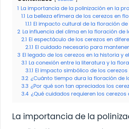
1
La importancia de la polinización en la p
1.1
La belleza efímera de los cerezos en flo
1.1.1
El impacto cultural de la floración de
2
La influencia del clima en la floración de 
2.1
El espectáculo de los cerezos en difer
2.1.1
El cuidado necesario para mantener 
3
El legado de los cerezos en la historia y e
3.1
La conexión entre la literatura y la flo
3.1.1
El impacto simbólico de los cerezos 
3.2
¿Cuánto tiempo dura la floración de 
3.3
¿Por qué son tan apreciados los cerez
3.4
¿Qué cuidados requieren los cerezos 
La importancia de la poliniz