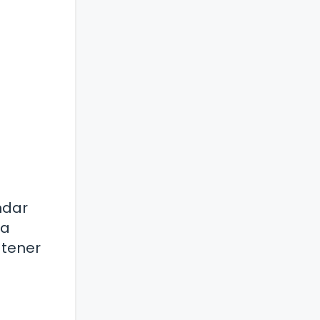
ndar
ra
 tener