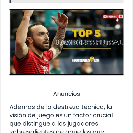
Anuncios
Además de la destreza técnica, la
visión de juego es un factor crucial
que distingue a los jugadores
sobresalientes de aquellos que