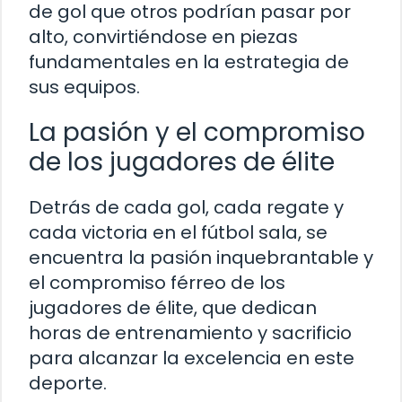
de gol que otros podrían pasar por
alto, convirtiéndose en piezas
fundamentales en la estrategia de
sus equipos.
La pasión y el compromiso
de los jugadores de élite
Detrás de cada gol, cada regate y
cada victoria en el fútbol sala, se
encuentra la pasión inquebrantable y
el compromiso férreo de los
jugadores de élite, que dedican
horas de entrenamiento y sacrificio
para alcanzar la excelencia en este
deporte.