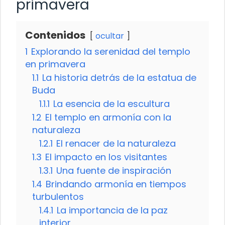
primavera
Contenidos
ocultar
1
Explorando la serenidad del templo
en primavera
1.1
La historia detrás de la estatua de
Buda
1.1.1
La esencia de la escultura
1.2
El templo en armonía con la
naturaleza
1.2.1
El renacer de la naturaleza
1.3
El impacto en los visitantes
1.3.1
Una fuente de inspiración
1.4
Brindando armonía en tiempos
turbulentos
1.4.1
La importancia de la paz
interior