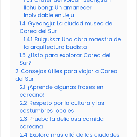
Ilchulbong: Un amanecer
inolvidable en Jeju
1.4
Gyeongju: La ciudad museo de
Corea del Sur
1.4.1
Bulguksa: Una obra maestra de
la arquitectura budista
1.5
¿Listo para explorar Corea del
Sur?
2
Consejos útiles para viajar a Corea
del Sur
2.1
¡Aprende algunas frases en
coreano!
2.2
Respeto por la cultura y las
costumbres locales
2.3
Prueba la deliciosa comida
coreana
2.4
Explora más allá de las ciudades