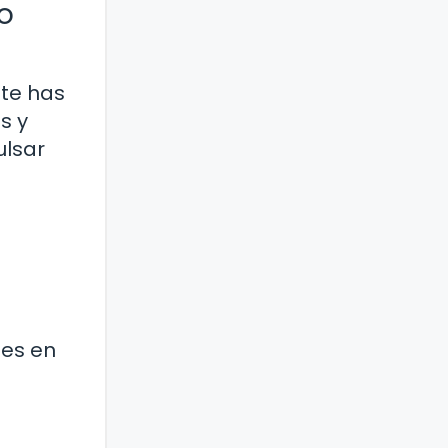
o
 te has
s y
ulsar
les en