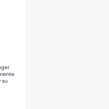
eger
 mente
y su