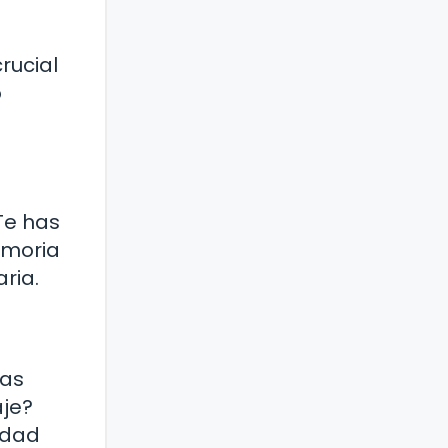
rucial
o
Te has
emoria
ria.
nas
aje?
idad