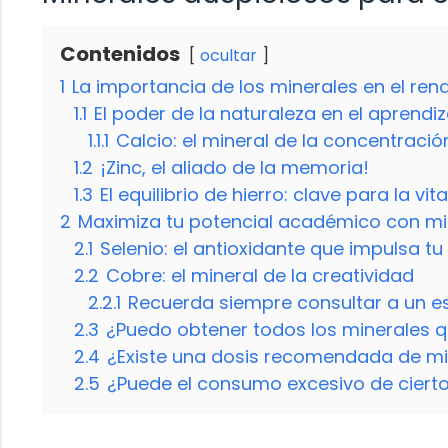
Contenidos
ocultar
1
La importancia de los minerales en el re
1.1
El poder de la naturaleza en el aprendiz
1.1.1
Calcio: el mineral de la concentració
1.2
¡Zinc, el aliado de la memoria!
1.3
El equilibrio de hierro: clave para la vi
2
Maximiza tu potencial académico con mi
2.1
Selenio: el antioxidante que impulsa tu
2.2
Cobre: el mineral de la creatividad
2.2.1
Recuerda siempre consultar a un es
2.3
¿Puedo obtener todos los minerales q
2.4
¿Existe una dosis recomendada de min
2.5
¿Puede el consumo excesivo de ciertos