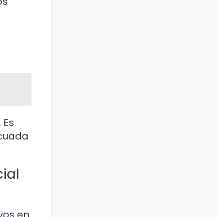
os
l
 Es
ecuada
ial
vos en