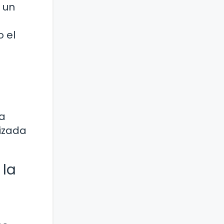
 un
 el
na
lizada
 la