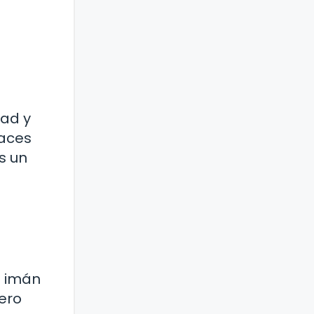
dad y
paces
s un
n imán
pero