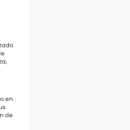
izado
de
za,
do en
us
ón de