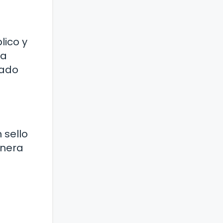
lico y
la
gado
 sello
anera