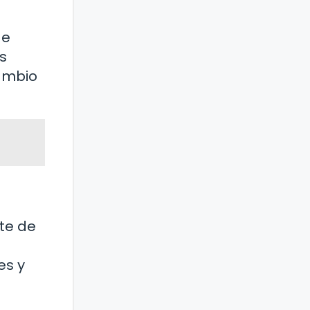
de
s
cambio
te de
es y