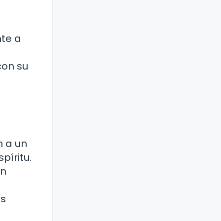
te a
con su
n a un
píritu.
an
es