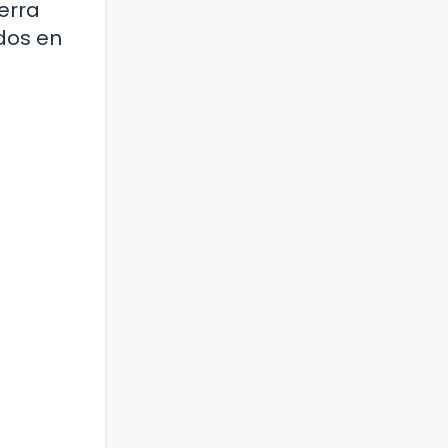
erra
dos en