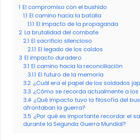
1
El compromiso con el bushido
1.1
El camino hacia la batalla
1.1.1
El impacto de la propaganda
2
La brutalidad del combate
2.1
El sacrificio silencioso
2.1.1
El legado de los caídos
3
El impacto duradero
3.1
El camino hacia la reconciliación
3.1.1
El futuro de la memoria
3.2
¿Cuál era el papel de los soldados j
3.3
¿Cómo se recorda actualmente a los
3.4
¿Qué impacto tuvo la filosofía del bu
afrontaban la guerra?
3.5
¿Por qué es importante recordar el s
durante la Segunda Guerra Mundial?