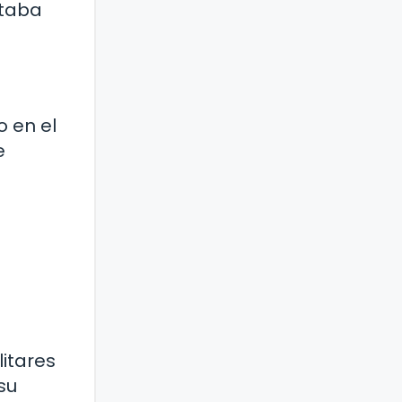
ctaba
?
 en el
e
itares
su