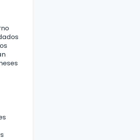
rno
ldados
los
an
oneses
es
es