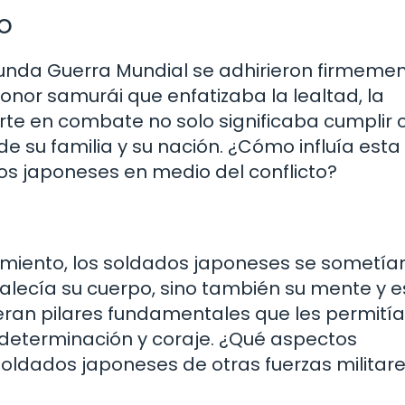
o
unda Guerra Mundial se adhirieron firmemen
honor samurái que enfatizaba la lealtad, la
muerte en combate no solo significaba cumplir 
e su familia y su nación. ¿Cómo influía esta
dos japoneses en medio del conflicto?
miento, los soldados japoneses se sometía
alecía su cuerpo, sino también su mente y es
l eran pilares fundamentales que les permití
 determinación y coraje. ¿Qué aspectos
soldados japoneses de otras fuerzas militar