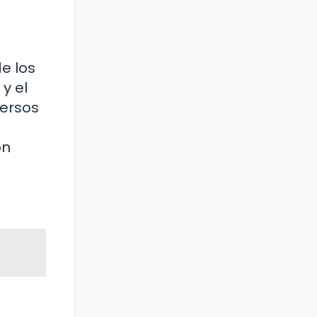
e los
y el
versos
ón