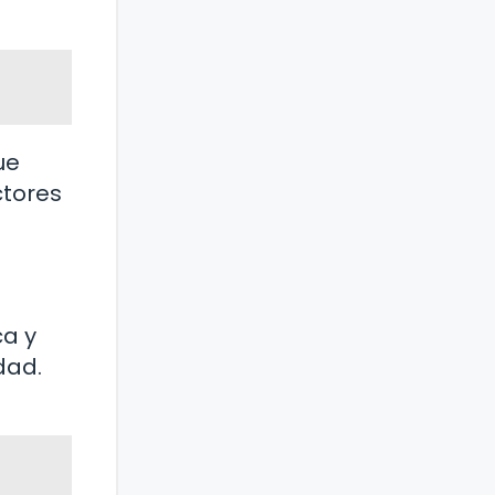
ue
ctores
ca y
dad.