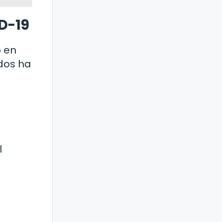
D-19
o en
dos ha
l