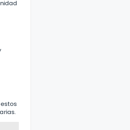
unidad
y
 estos
arias.