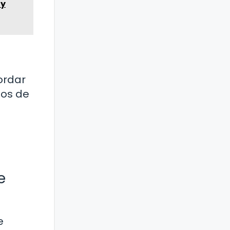
 y
ordar
tos de
e
e