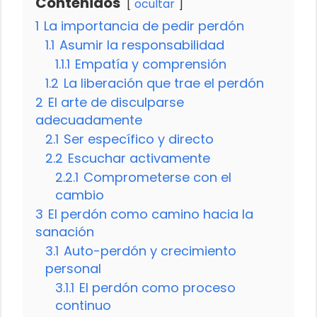
Contenidos
ocultar
1
La importancia de pedir perdón
1.1
Asumir la responsabilidad
1.1.1
Empatía y comprensión
1.2
La liberación que trae el perdón
2
El arte de disculparse
adecuadamente
2.1
Ser específico y directo
2.2
Escuchar activamente
2.2.1
Comprometerse con el
cambio
3
El perdón como camino hacia la
sanación
3.1
Auto-perdón y crecimiento
personal
3.1.1
El perdón como proceso
continuo