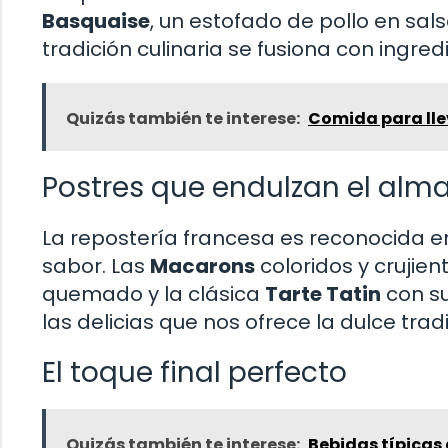
Basquaise
, un estofado de pollo en sa
tradición culinaria se fusiona con ingre
Quizás también te interese:
Comida para llev
Postres que endulzan el alm
La repostería francesa es reconocida en
sabor. Las
Macarons
coloridos y crujien
quemado y la clásica
Tarte Tatin
con s
las delicias que nos ofrece la dulce trad
El toque final perfecto
Quizás también te interese:
Bebidas típicas 