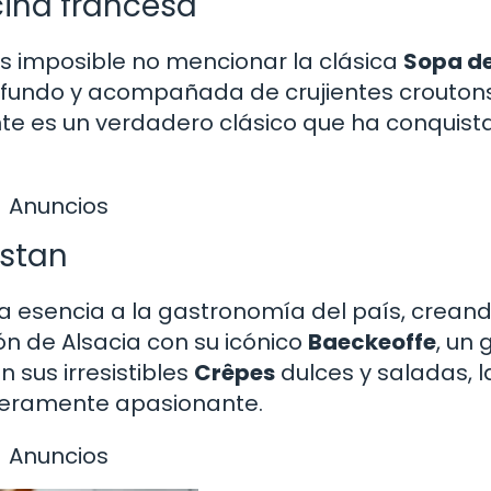
cina francesa
es imposible no mencionar la clásica
Sopa d
rofundo y acompañada de crujientes crouton
nte es un verdadero clásico que ha conquis
Anuncios
istan
a esencia a la gastronomía del país, crean
ión de Alsacia con su icónico
Baeckeoffe
, un 
 sus irresistibles
Crêpes
dulces y saladas, l
aderamente apasionante.
Anuncios