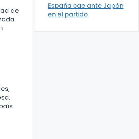
España cae ante Japón
dad de
en el partido
inada
n
des,
esa.
país.