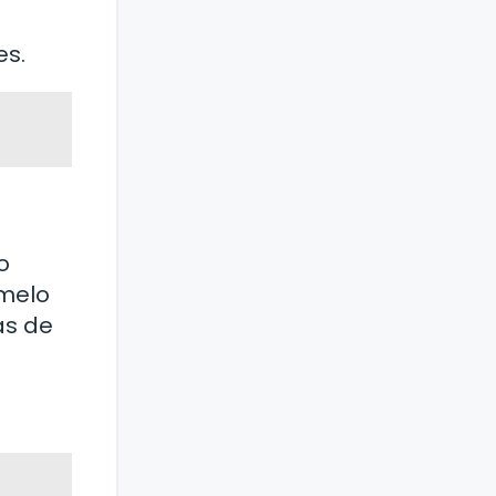
es.
o
amelo
as de