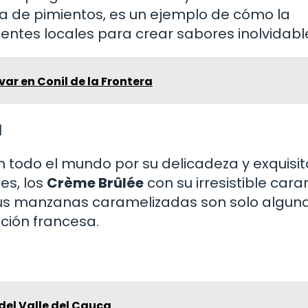
lsa de pimientos, es un ejemplo de cómo la
dientes locales para crear sabores inolvidabl
ar en Conil de la Frontera
a
 todo el mundo por su delicadeza y exquisit
tes, los
Crème Brûlée
con su irresistible car
us manzanas caramelizadas son solo algun
ición francesa.
del Valle del Cauca