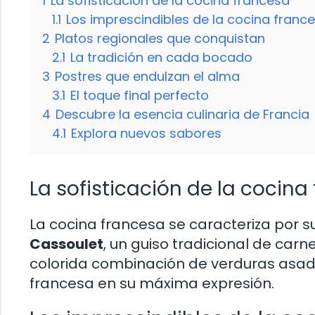
1
La sofisticación de la cocina francesa
1.1
Los imprescindibles de la cocina franc
2
Platos regionales que conquistan
2.1
La tradición en cada bocado
3
Postres que endulzan el alma
3.1
El toque final perfecto
4
Descubre la esencia culinaria de Francia
4.1
Explora nuevos sabores
La sofisticación de la cocina
La cocina francesa se caracteriza por su
Cassoulet
, un guiso tradicional de carn
colorida combinación de verduras asada
francesa en su máxima expresión.