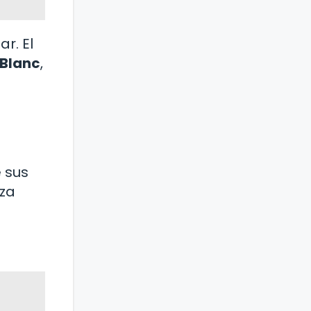
r. El
Blanc
,
 sus
eza