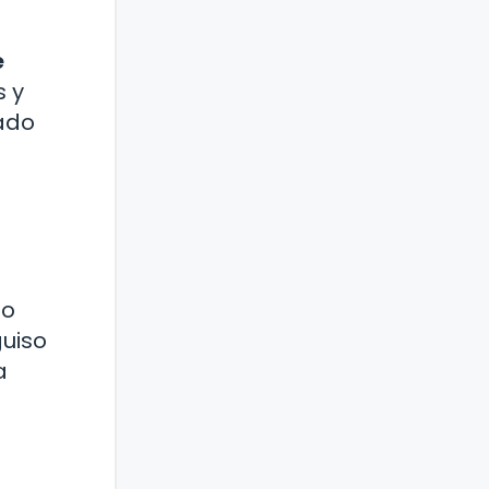
e
s y
tado
do
guiso
a