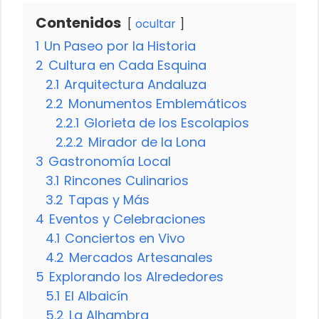
Contenidos
ocultar
1
Un Paseo por la Historia
2
Cultura en Cada Esquina
2.1
Arquitectura Andaluza
2.2
Monumentos Emblemáticos
2.2.1
Glorieta de los Escolapios
2.2.2
Mirador de la Lona
3
Gastronomía Local
3.1
Rincones Culinarios
3.2
Tapas y Más
4
Eventos y Celebraciones
4.1
Conciertos en Vivo
4.2
Mercados Artesanales
5
Explorando los Alrededores
5.1
El Albaicín
5.2
La Alhambra