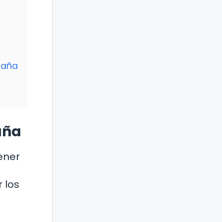
paña
aña
ener
 los