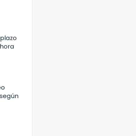
 plazo
 hora
eo
 según