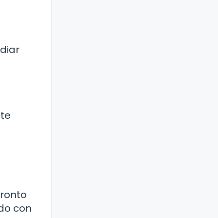
diar
 te
pronto
ado con