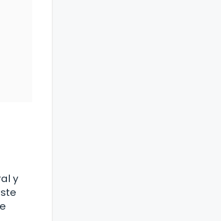
al y
este
te