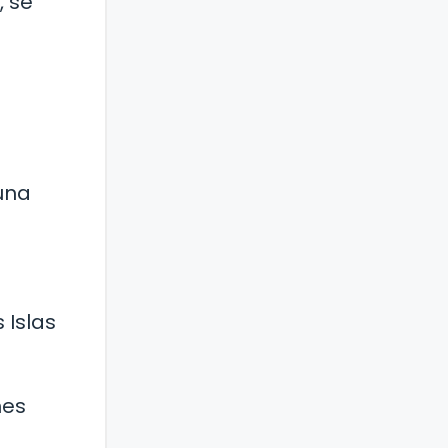
, se
l
 una
 Islas
nes