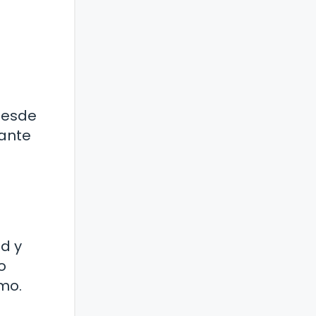
 Desde
tante
d y
o
imo.