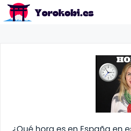
Saltar
al
contenido
¿Qué hora es en España en 