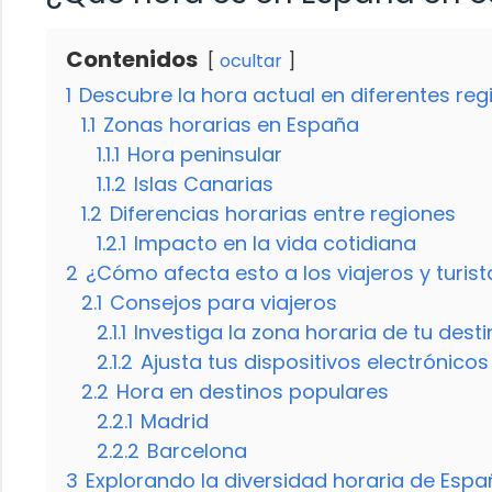
Contenidos
ocultar
1
Descubre la hora actual en diferentes re
1.1
Zonas horarias en España
1.1.1
Hora peninsular
1.1.2
Islas Canarias
1.2
Diferencias horarias entre regiones
1.2.1
Impacto en la vida cotidiana
2
¿Cómo afecta esto a los viajeros y turist
2.1
Consejos para viajeros
2.1.1
Investiga la zona horaria de tu dest
2.1.2
Ajusta tus dispositivos electrónicos
2.2
Hora en destinos populares
2.2.1
Madrid
2.2.2
Barcelona
3
Explorando la diversidad horaria de Esp