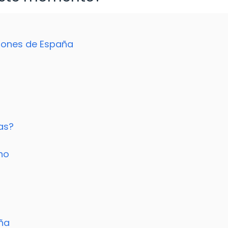
giones de España
as?
ino
aña