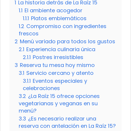
1
La historia detrás de La Raíz 15
1.1
El ambiente acogedor
1.1.1
Platos emblemáticos
1.2
Compromiso con ingredientes
frescos
2
Menú variado para todos los gustos
2.1
Experiencia culinaria única
2.1.1
Postres irresistibles
3
Reserva tu mesa hoy mismo
3.1
Servicio cercano y atento
3.1.1
Eventos especiales y
celebraciones
3.2
¿La Raíz 15 ofrece opciones
vegetarianas y veganas en su
menú?
3.3
¿Es necesario realizar una
reserva con antelación en La Raíz 15?