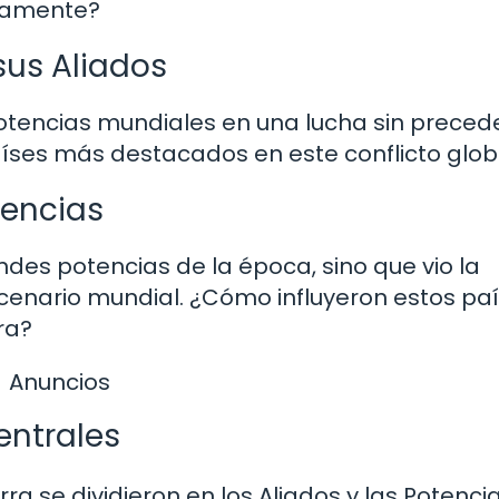
icamente?
sus Aliados
otencias mundiales en una lucha sin preced
aíses más destacados en este conflicto glob
tencias
ndes potencias de la época, sino que vio la
cenario mundial. ¿Cómo influyeron estos pa
ra?
Anuncios
entrales
a se dividieron en los Aliados y las Potenci