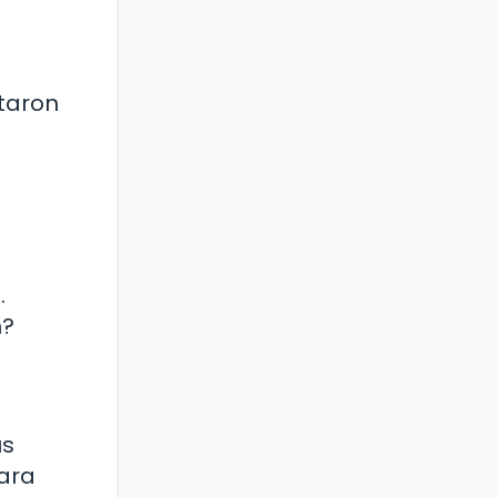
ctaron
.
n?
us
ara