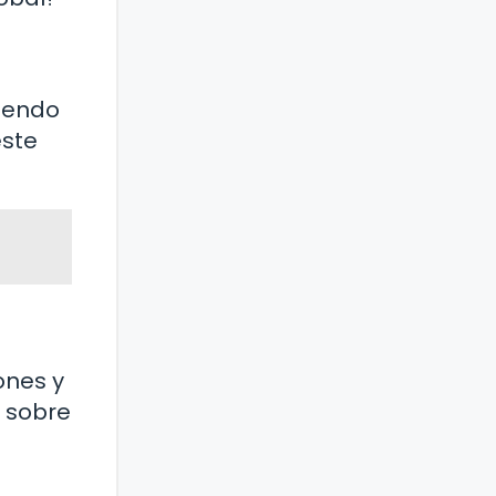
siendo
este
ones y
r sobre