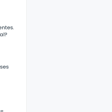
entes.
al?
íses
as