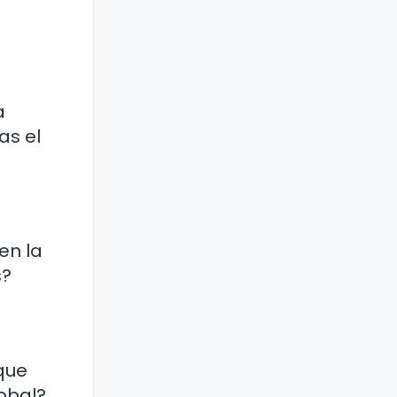
a
as el
en la
s?
que
lobal?