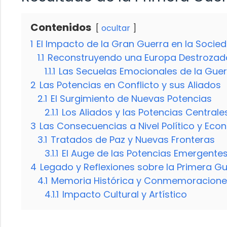
Contenidos
ocultar
1
El Impacto de la Gran Guerra en la Socie
1.1
Reconstruyendo una Europa Destrozad
1.1.1
Las Secuelas Emocionales de la Gue
2
Las Potencias en Conflicto y sus Aliados
2.1
El Surgimiento de Nuevas Potencias
2.1.1
Los Aliados y las Potencias Centrale
3
Las Consecuencias a Nivel Político y Ec
3.1
Tratados de Paz y Nuevas Fronteras
3.1.1
El Auge de las Potencias Emergente
4
Legado y Reflexiones sobre la Primera G
4.1
Memoria Histórica y Conmemoracione
4.1.1
Impacto Cultural y Artístico