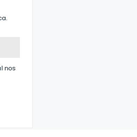
ca.
l nos