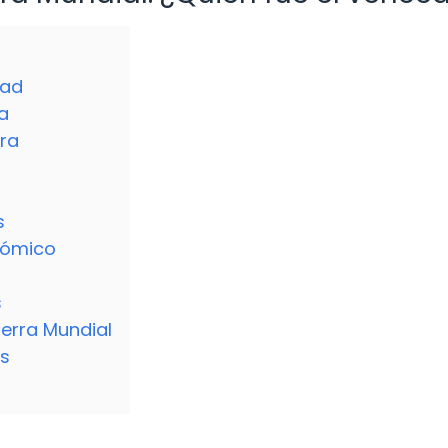
dad
a
rra
s
onómico
s
uerra Mundial
s