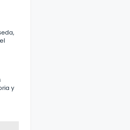
seda,
el
s
oria y