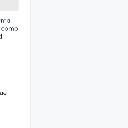
orma
s, como
d.
que