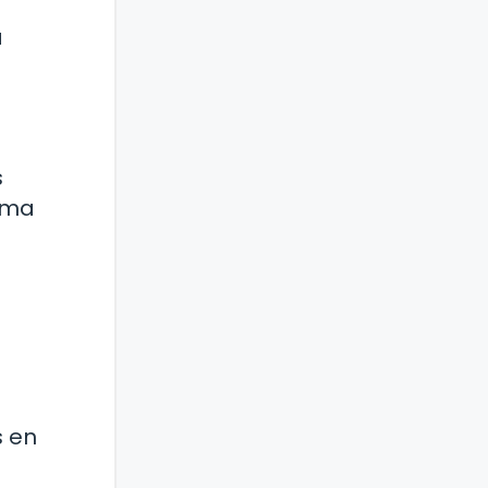
a
s
orma
s en