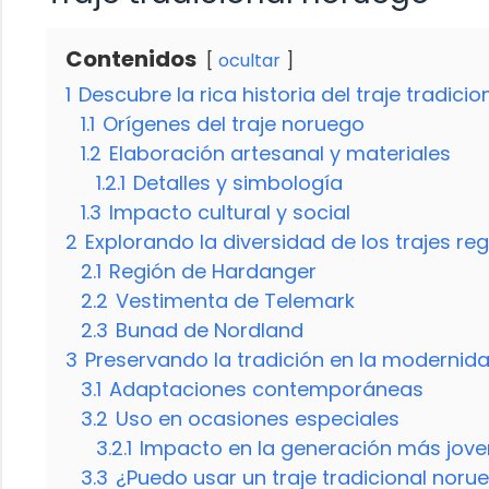
Contenidos
ocultar
1
Descubre la rica historia del traje tradici
1.1
Orígenes del traje noruego
1.2
Elaboración artesanal y materiales
1.2.1
Detalles y simbología
1.3
Impacto cultural y social
2
Explorando la diversidad de los trajes r
2.1
Región de Hardanger
2.2
Vestimenta de Telemark
2.3
Bunad de Nordland
3
Preservando la tradición en la modernid
3.1
Adaptaciones contemporáneas
3.2
Uso en ocasiones especiales
3.2.1
Impacto en la generación más jove
3.3
¿Puedo usar un traje tradicional noru