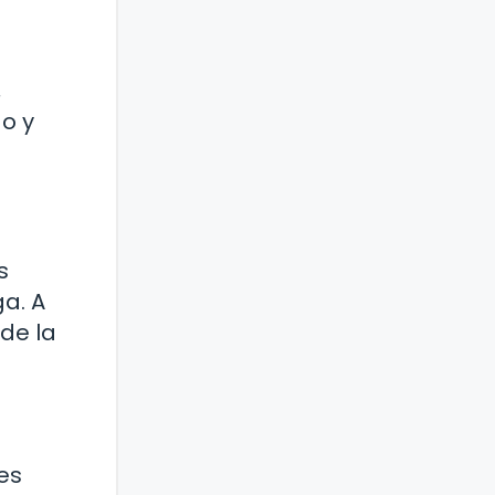
,
o y
s
ga. A
de la
es