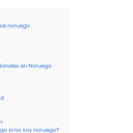
onal noruego
egionales en Noruega
ad
n
ego si no soy noruego?