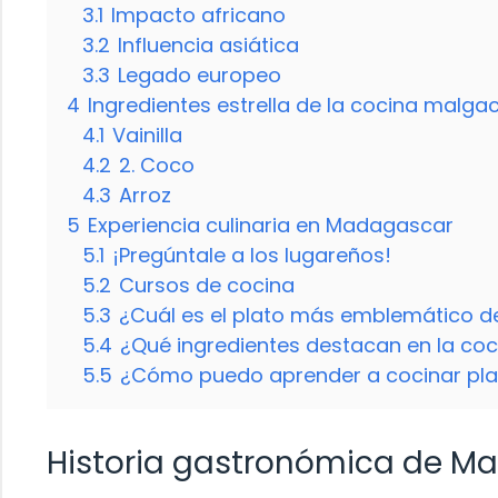
3.1
Impacto africano
3.2
Influencia asiática
3.3
Legado europeo
4
Ingredientes estrella de la cocina malga
4.1
Vainilla
4.2
2. Coco
4.3
Arroz
5
Experiencia culinaria en Madagascar
5.1
¡Pregúntale a los lugareños!
5.2
Cursos de cocina
5.3
¿Cuál es el plato más emblemático 
5.4
¿Qué ingredientes destacan en la co
5.5
¿Cómo puedo aprender a cocinar pl
Historia gastronómica de M