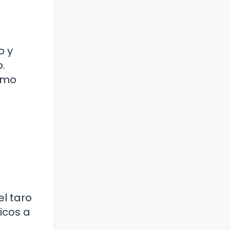
o y
.
omo
el taro
icos a