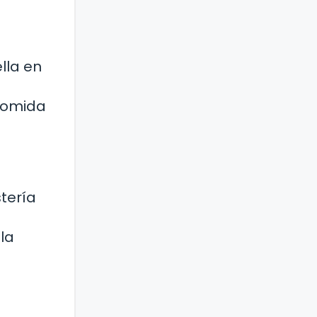
lla en
 comida
tería
la