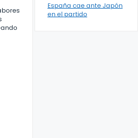
España cae ante Japón
sabores
en el partido
s
reando