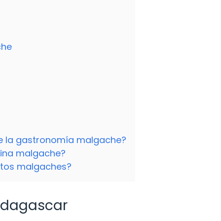
che
de la gastronomía malgache?
cina malgache?
atos malgaches?
adagascar