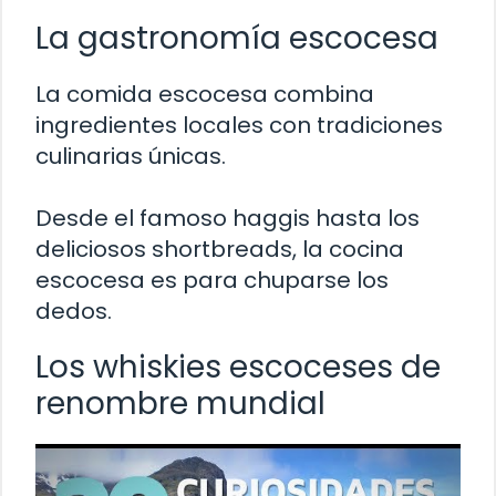
La gastronomía escocesa
La comida escocesa combina
ingredientes locales con tradiciones
culinarias únicas.
Desde el famoso haggis hasta los
deliciosos shortbreads, la cocina
escocesa es para chuparse los
dedos.
Los whiskies escoceses de
renombre mundial