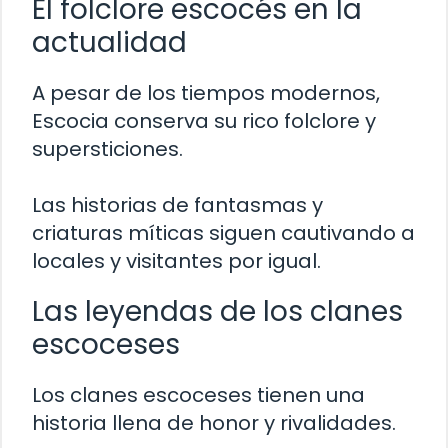
El folclore escocés en la
actualidad
A pesar de los tiempos modernos,
Escocia conserva su rico folclore y
supersticiones.
Las historias de fantasmas y
criaturas míticas siguen cautivando a
locales y visitantes por igual.
Las leyendas de los clanes
escoceses
Los clanes escoceses tienen una
historia llena de honor y rivalidades.