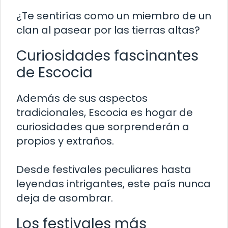
¿Te sentirías como un miembro de un
clan al pasear por las tierras altas?
Curiosidades fascinantes
de Escocia
Además de sus aspectos
tradicionales, Escocia es hogar de
curiosidades que sorprenderán a
propios y extraños.
Desde festivales peculiares hasta
leyendas intrigantes, este país nunca
deja de asombrar.
Los festivales más