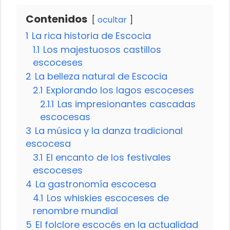
Contenidos
ocultar
1
La rica historia de Escocia
1.1
Los majestuosos castillos
escoceses
2
La belleza natural de Escocia
2.1
Explorando los lagos escoceses
2.1.1
Las impresionantes cascadas
escocesas
3
La música y la danza tradicional
escocesa
3.1
El encanto de los festivales
escoceses
4
La gastronomía escocesa
4.1
Los whiskies escoceses de
renombre mundial
5
El folclore escocés en la actualidad