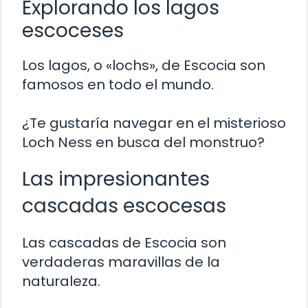
Explorando los lagos
escoceses
Los lagos, o «lochs», de Escocia son
famosos en todo el mundo.
¿Te gustaría navegar en el misterioso
Loch Ness en busca del monstruo?
Las impresionantes
cascadas escocesas
Las cascadas de Escocia son
verdaderas maravillas de la
naturaleza.