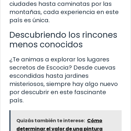
ciudades hasta caminatas por las
montañas, cada experiencia en este
país es única.
Descubriendo los rincones
menos conocidos
¿Te animas a explorar los lugares
secretos de Escocia? Desde cuevas
escondidas hasta jardines
misteriosos, siempre hay algo nuevo
por descubrir en este fascinante
país.
Quizás también te interese:
Cómo
determinar el valor de una pintura