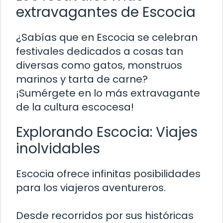
extravagantes de Escocia
¿Sabías que en Escocia se celebran
festivales dedicados a cosas tan
diversas como gatos, monstruos
marinos y tarta de carne?
¡Sumérgete en lo más extravagante
de la cultura escocesa!
Explorando Escocia: Viajes
inolvidables
Escocia ofrece infinitas posibilidades
para los viajeros aventureros.
Desde recorridos por sus históricas