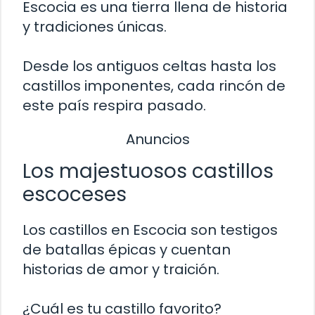
Escocia es una tierra llena de historia
y tradiciones únicas.
Desde los antiguos celtas hasta los
castillos imponentes, cada rincón de
este país respira pasado.
Anuncios
Los majestuosos castillos
escoceses
Los castillos en Escocia son testigos
de batallas épicas y cuentan
historias de amor y traición.
¿Cuál es tu castillo favorito?