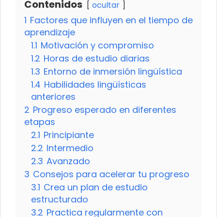
Contenidos
ocultar
1
Factores que influyen en el tiempo de
aprendizaje
1.1
Motivación y compromiso
1.2
Horas de estudio diarias
1.3
Entorno de inmersión lingüística
1.4
Habilidades lingüísticas
anteriores
2
Progreso esperado en diferentes
etapas
2.1
Principiante
2.2
Intermedio
2.3
Avanzado
3
Consejos para acelerar tu progreso
3.1
Crea un plan de estudio
estructurado
3.2
Practica regularmente con