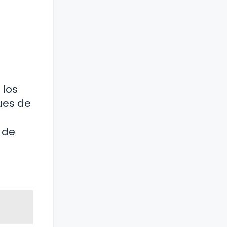
 los
ues de
 de