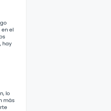
igo
 en el
nos
, hay
, lo
on más
rte