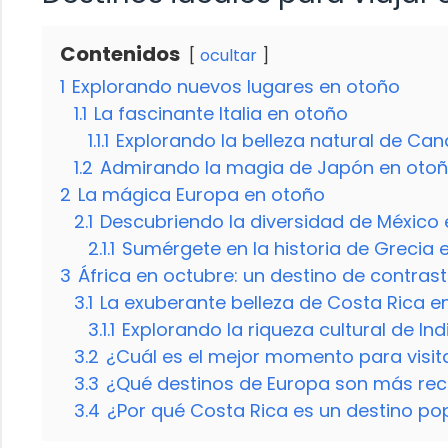
Contenidos
ocultar
1
Explorando nuevos lugares en otoño
1.1
La fascinante Italia en otoño
1.1.1
Explorando la belleza natural de Ca
1.2
Admirando la magia de Japón en oto
2
La mágica Europa en otoño
2.1
Descubriendo la diversidad de México 
2.1.1
Sumérgete en la historia de Grecia 
3
África en octubre: un destino de contras
3.1
La exuberante belleza de Costa Rica e
3.1.1
Explorando la riqueza cultural de In
3.2
¿Cuál es el mejor momento para visita
3.3
¿Qué destinos de Europa son más re
3.4
¿Por qué Costa Rica es un destino po