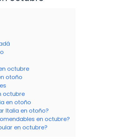
nadá
ño
en octubre
en otoño
tes
n octubre
dia en otoño
r Italia en otoño?
comendables en octubre?
pular en octubre?