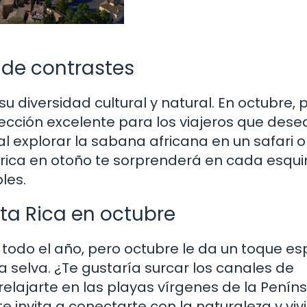
 de contrastes
u diversidad cultural y natural. En octubre, 
cción excelente para los viajeros que dese
al explorar la sabana africana en un safari o
frica en otoño te sorprenderá en cada esqu
les.
ta Rica en octubre
todo el año, pero octubre le da un toque es
la selva. ¿Te gustaría surcar los canales de
relajarte en las playas vírgenes de la Penín
e invita a conectarte con la naturaleza y viv