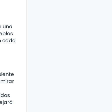
e una
ueblos
n cada
biente
dmirar
idos
ejará