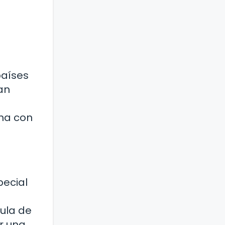
países
an
ina con
pecial
sula de
ir una