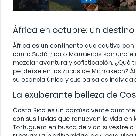
África en octubre: un destino
África es un continente que cautiva con s
como Sudáfrica o Marruecos son una ele
mezclar aventura y sofisticación. ¿Qué t
perderse en los zocos de Marrakech? Á
su esencia única y sus paisajes inolvidab
La exuberante belleza de Cos
Costa Rica es un paraíso verde durante 
con sus lluvias que renuevan la vida en 
Tortuguero en busca de vida silvestre o 
Nicoya? La biodiversidad de Costa Rica t