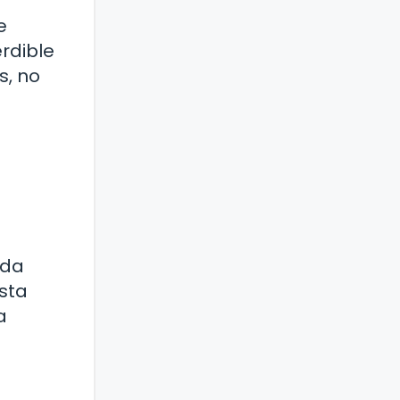
e
rdible
s, no
ada
esta
a