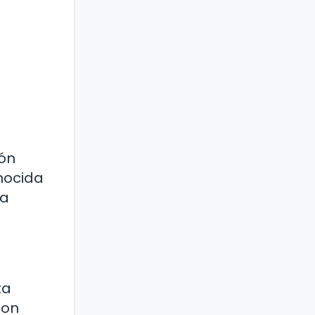
ión
onocida
ta
ta
con