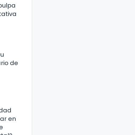
pulpa
tativa
su
ario de
idad
lar en
e