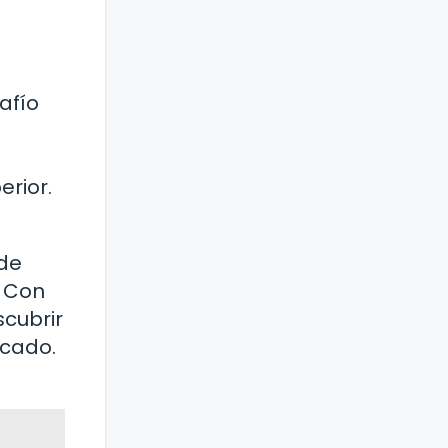
afío
erior.
 de
. Con
scubrir
ocado.