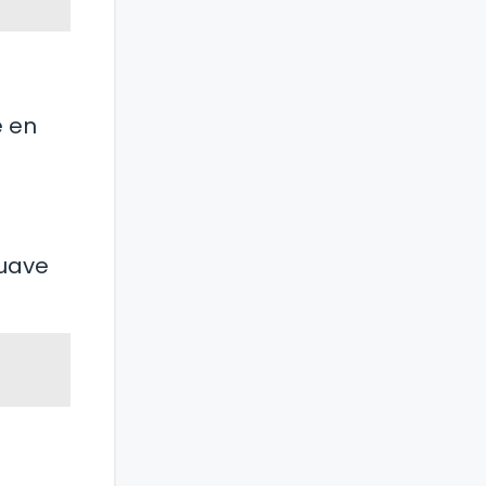
e en
suave