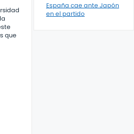
España cae ante Japón
ersidad
en el partido
da
este
es que