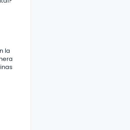
tal?
n la
anera
pinas