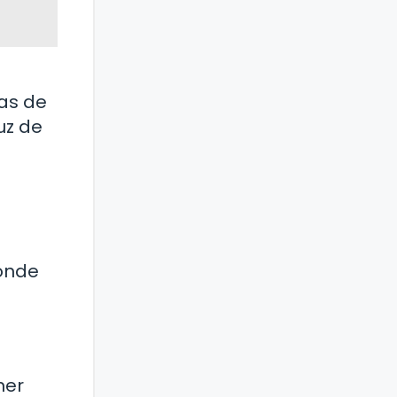
a
ras de
uz de
donde
ner