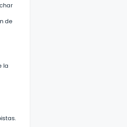
echar
ón de
 la
istas.