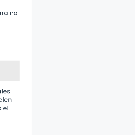
ara no
ales
elen
 el