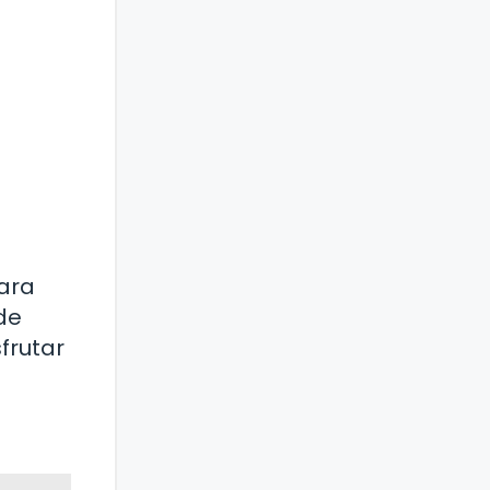
para
de
frutar