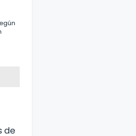
según
n
s de