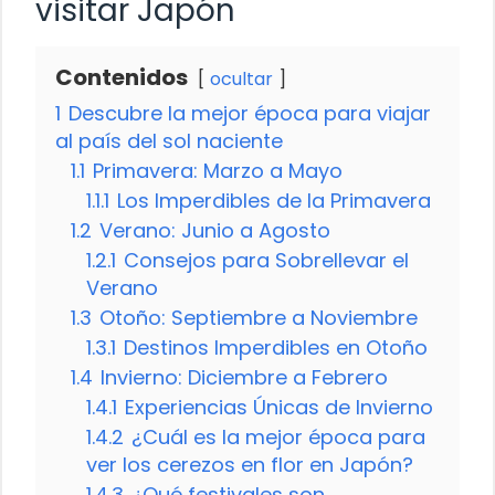
visitar Japón
Contenidos
ocultar
1
Descubre la mejor época para viajar
al país del sol naciente
1.1
Primavera: Marzo a Mayo
1.1.1
Los Imperdibles de la Primavera
1.2
Verano: Junio a Agosto
1.2.1
Consejos para Sobrellevar el
Verano
1.3
Otoño: Septiembre a Noviembre
1.3.1
Destinos Imperdibles en Otoño
1.4
Invierno: Diciembre a Febrero
1.4.1
Experiencias Únicas de Invierno
1.4.2
¿Cuál es la mejor época para
ver los cerezos en flor en Japón?
1.4.3
¿Qué festivales son