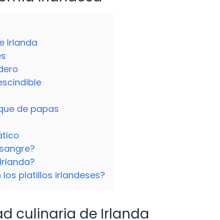
e Irlanda
és
dero
scindible
eque de papas
ático
 sangre?
 Irlanda?
os platillos irlandeses?
d culinaria de Irlanda