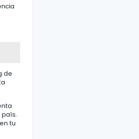
encia
g de
ta
enta
 país.
en tu