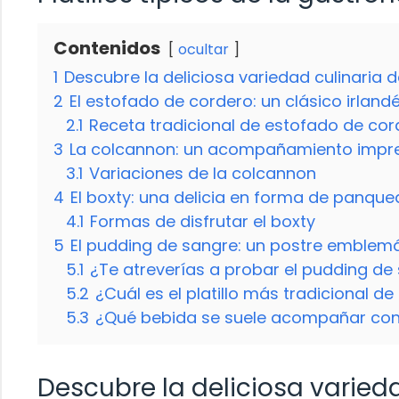
Contenidos
ocultar
1
Descubre la deliciosa variedad culinaria d
2
El estofado de cordero: un clásico irland
2.1
Receta tradicional de estofado de cor
3
La colcannon: un acompañamiento impre
3.1
Variaciones de la colcannon
4
El boxty: una delicia en forma de panqu
4.1
Formas de disfrutar el boxty
5
El pudding de sangre: un postre emblem
5.1
¿Te atreverías a probar el pudding de
5.2
¿Cuál es el platillo más tradicional de
5.3
¿Qué bebida se suele acompañar con l
Descubre la deliciosa varieda