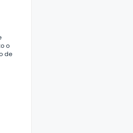
e
to o
to de