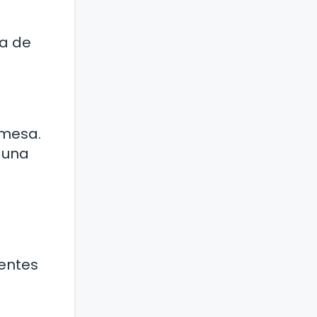
ta de
 mesa.
 una
ientes