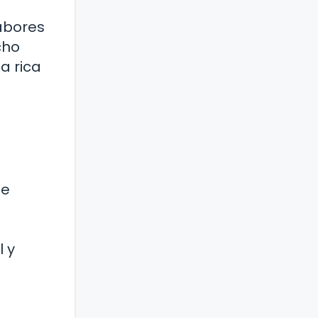
sabores
cho
a rica
de
l y