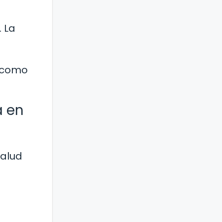
 La
i como
a en
salud