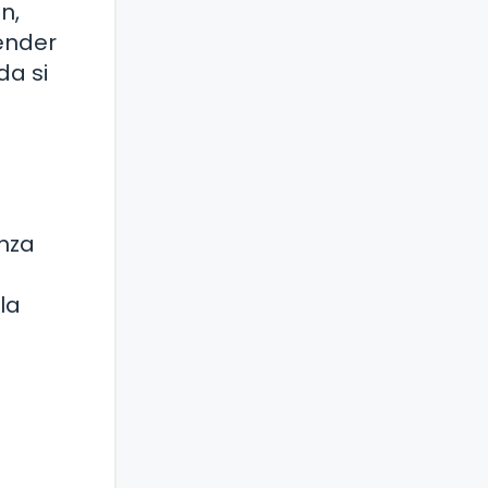
n,
tender
da si
anza
la