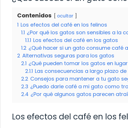
Contenidos
ocultar
1
Los efectos del café en los felinos
1.1
¿Por qué los gatos son sensibles a la c
1.1.1
Los efectos del café en los gatos
1.2
¿Qué hacer si un gato consume café 
2
Alternativas seguras para los gatos
2.1
¿Qué pueden tomar los gatos en lugar
2.1.1
Las consecuencias a largo plazo de 
2.2
Consejos para mantener a tu gato se
2.3
¿Puedo darle café a mi gato como tr
2.4
¿Por qué algunos gatos parecen atraíd
Los efectos del café en los fe