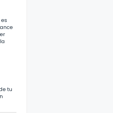
 es
cance
er
la
de tu
en