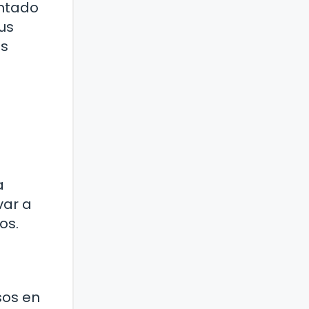
untado
us
os
a
var a
os.
sos en