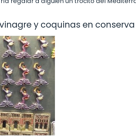
ría regalar a alguien un trocito del Mediter
vinagre y coquinas en conserva