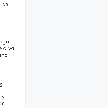
les.
regalo
 oliva
 una
s
 y
as