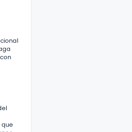
cional
laga
 con
del
s que