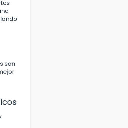
ctos
una
alando
os son
mejor
icos
y