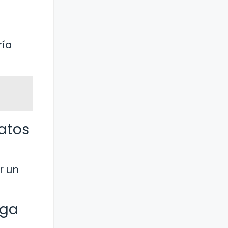
ría
latos
n
r un
aga