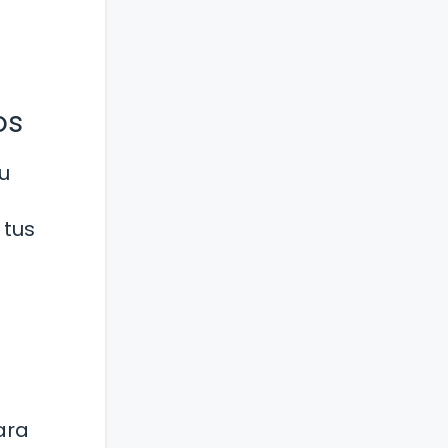
os
u
 tus
ara